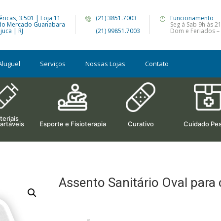
ricas, 3.501 | Loja 11
(21) 3851.7003
Funcionamento
do Mercado Guanabara
Seg à Sab 9h às 2
juca | RJ
(21) 99851.7003
Dom e Feriados – 
Aluguel
Serviços
Nossas Lojas
Contato
eriais
artáveis
Esporte e Fisioterapia
Curativo
Cuidado Pes
Assento Sanitário Oval para