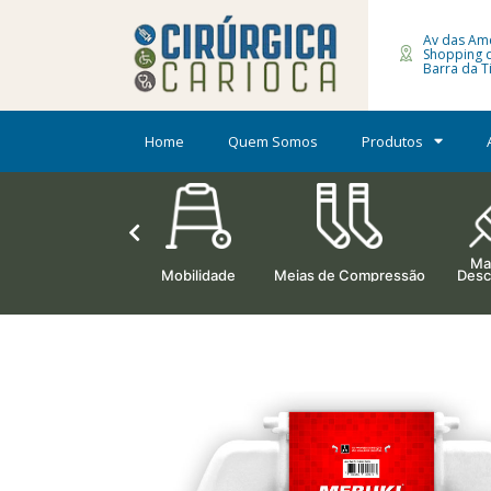
Av das Amé
Shopping 
Barra da Ti
Home
Quem Somos
Produtos
Mat
Ortopedia
Mobilidade
Meias de Compressão
Desc