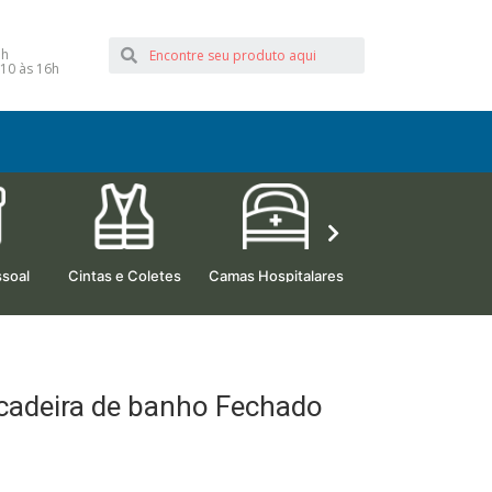
1h
10 às 16h
soal
Cintas e Coletes
Camas Hospitalares
Beleza e Estética
 cadeira de banho Fechado