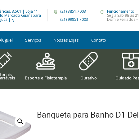
ricas, 3.501 | Loja 11
(21) 3851.7003
Funcionamento
do Mercado Guanabara
Seg à Sab 9h às 2
juca | RJ
(21) 99851.7003
Dom e Feriados – 
Aluguel
Serviços
Nossas Lojas
Contato
eriais
artáveis
Esporte e Fisioterapia
Curativo
Cuidado Pes
Banqueta para Banho D1 De