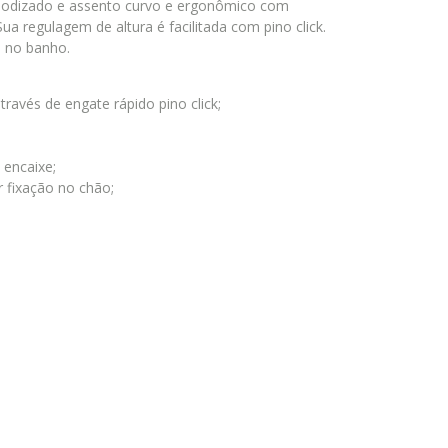
nodizado e assento curvo e ergonômico com
a regulagem de altura é facilitada com pino click.
a no banho.
através de engate rápido pino click;
 encaixe;
 fixação no chão;