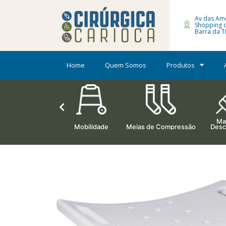
Av das Amé
Shopping 
Barra da Ti
Home
Quem Somos
Produtos
Mat
Ortopedia
Mobilidade
Meias de Compressão
Desc