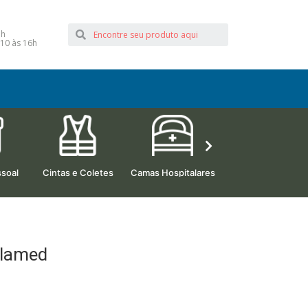
1h
10 às 16h
soal
Cintas e Coletes
Camas Hospitalares
Beleza e Estética
llamed