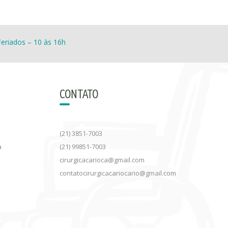
eriados – 10 às 16h
CONTATO
(21) 3851-7003
a
(21) 99851-7003
cirurgicacarioca@gmail.com
contatocirurgicacariocario@gmail.com