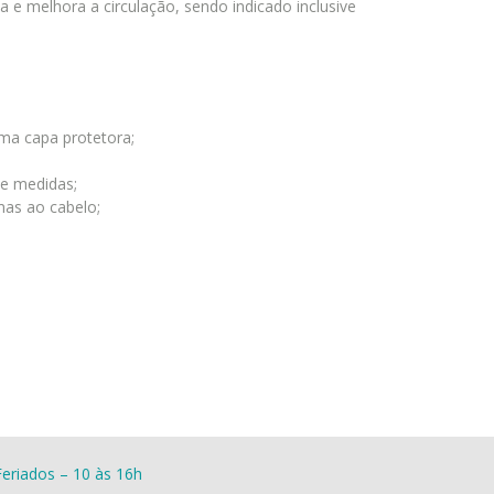
a e melhora a circulação, sendo indicado inclusive
ma capa protetora;
de medidas;
mas ao cabelo;
eriados – 10 às 16h