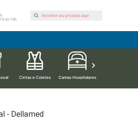
1h
10 às 16h
soal
Cintas e Coletes
Camas Hospitalares
Beleza e Estética
l - Dellamed