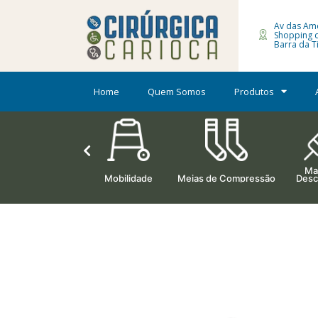
Av das Amé
Shopping 
Barra da Ti
Home
Quem Somos
Produtos
Mat
Ortopedia
Mobilidade
Meias de Compressão
Desc