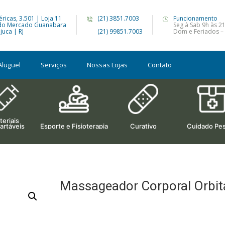
ricas, 3.501 | Loja 11
(21) 3851.7003
Funcionamento
do Mercado Guanabara
Seg à Sab 9h às 2
juca | RJ
(21) 99851.7003
Dom e Feriados – 
Aluguel
Serviços
Nossas Lojas
Contato
eriais
artáveis
Esporte e Fisioterapia
Curativo
Cuidado Pes
Massageador Corporal Orbita