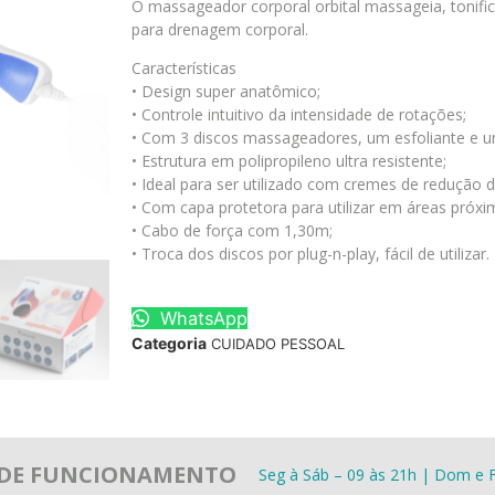
O massageador corporal orbital massageia, tonific
para drenagem corporal.
Características
• Design super anatômico;
• Controle intuitivo da intensidade de rotações;
• Com 3 discos massageadores, um esfoliante e u
• Estrutura em polipropileno ultra resistente;
• Ideal para ser utilizado com cremes de redução 
• Com capa protetora para utilizar em áreas próxi
• Cabo de força com 1,30m;
• Troca dos discos por plug-n-play, fácil de utilizar.
WhatsApp
Categoria
CUIDADO PESSOAL
 DE FUNCIONAMENTO
Seg à Sáb – 09 às 21h | Dom e F