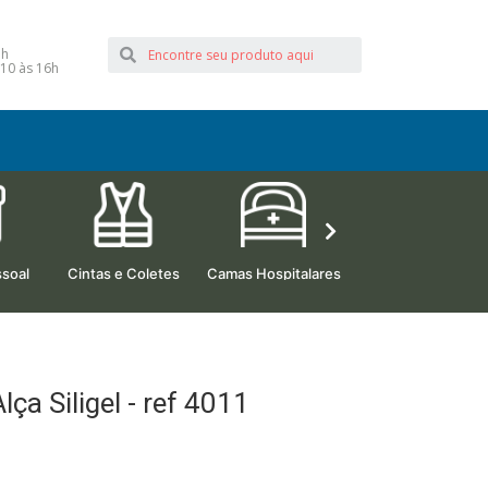
1h
10 às 16h
soal
Cintas e Coletes
Camas Hospitalares
Beleza e Estética
ça Siligel - ref 4011