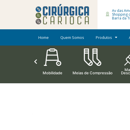
Av das Amé
Shopping 
Barra da Ti
Home
Quem Somos
Produtos
Mat
Ortopedia
Mobilidade
Meias de Compressão
Desc