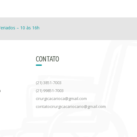
eriados – 10 às 16h
CONTATO
(21) 3851-7003
a
(21) 99851-7003
cirurgicacarioca@gmail.com
contatocirurgicacariocario@gmail.com