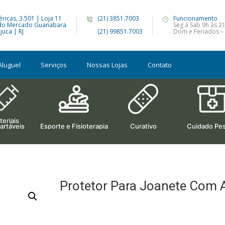
ricas, 3.501 | Loja 11
(21) 3851.7003
Funcionamento
do Mercado Guanabara
Seg à Sab 9h às 2
juca | RJ
(21) 99851.7003
Dom e Feriados – 
Aluguel
Serviços
Nossas Lojas
Contato
eriais
artáveis
Esporte e Fisioterapia
Curativo
Cuidado Pes
Protetor Para Joanete Com Al